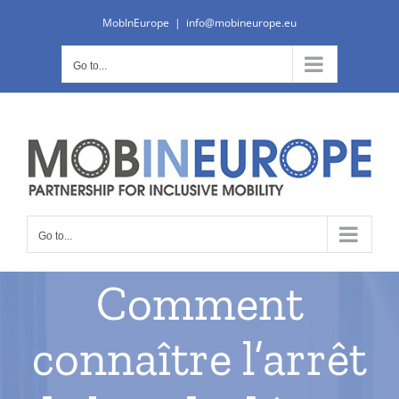
Skip
MobInEurope
|
info@mobineurope.eu
to
content
Go to...
Go to...
Comment
connaître l’arrêt