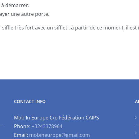
êt à démarrer.
sayer une autre porte.
siffle très fort avec un sifflet : à partir de ce moment, il est
CONTACT INFO
A
Mob'In Europe C/o Fédération CAIPS
Phone:
+3243378964
Email:
mobineurope@gmail.com