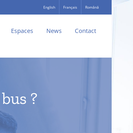
English
Français
Română
Espaces
News
Contact
 bus ?