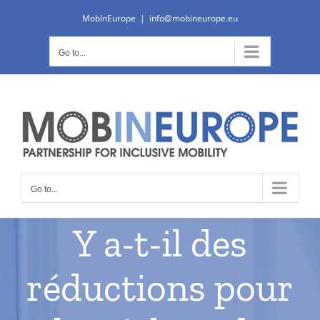
Skip
MobInEurope
|
info@mobineurope.eu
to
content
Go to...
Go to...
Y a-t-il des
réductions pour