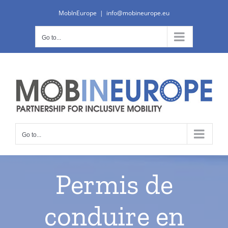
Skip
MobInEurope
|
info@mobineurope.eu
to
content
Go to...
Go to...
Permis de
conduire en